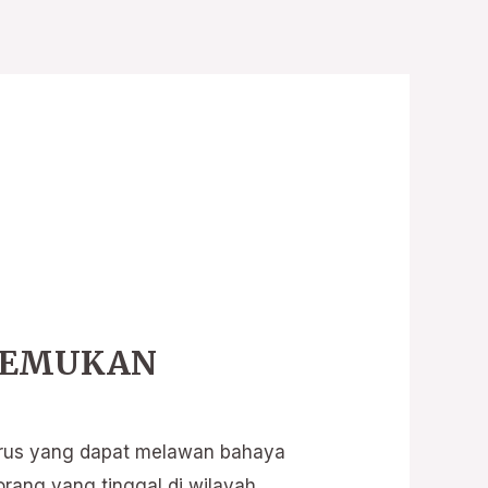
ITEMUKAN
virus yang dapat melawan bahaya
orang yang tinggal di wilayah