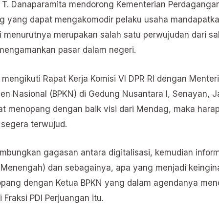
y T. Danaparamita mendorong Kementerian Perdaganga
 yang dapat mengakomodir pelaku usaha mandapatkan
ini menurutnya merupakan salah satu perwujudan dari sa
mengamankan pasar dalam negeri.
a mengikuti Rapat Kerja Komisi VI DPR RI dengan Menter
n Nasional (BPKN) di Gedung Nusantara I, Senayan, Ja
at menopang dengan baik visi dari Mendag, maka harap
 segera terwujud.
yambungkan gagasan antara digitalisasi, kemudian info
 Menengah) dan sebagainya, apa yang menjadi keingina
ditopang dengan Ketua BPKN yang dalam agendanya m
i Fraksi PDI Perjuangan itu.