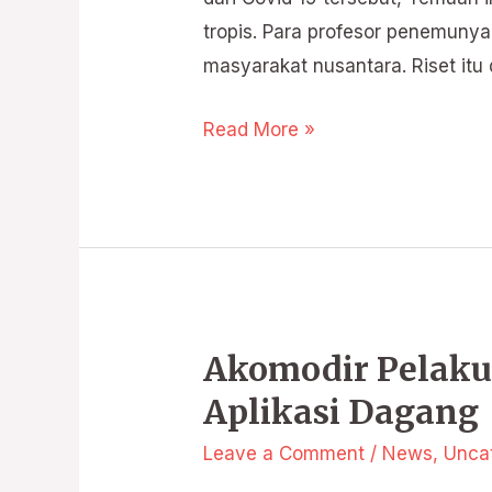
19
tropis. Para profesor penemuny
ITU
masyarakat nusantara. Riset itu 
TELAH
DITEMUKAN
Read More »
Akomodir Pelak
Aplikasi Dagang
Leave a Comment
/
News
,
Unca