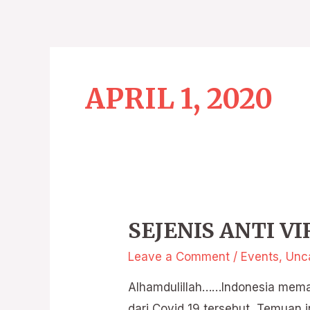
Skip
to
content
APRIL 1, 2020
SEJENIS ANTI V
SEJENIS
ANTI
Leave a Comment
/
Events
,
Unc
VIRUS
Alhamdulillah……Indonesia meman
COVID-
dari Covid 19 tersebut, Temuan i