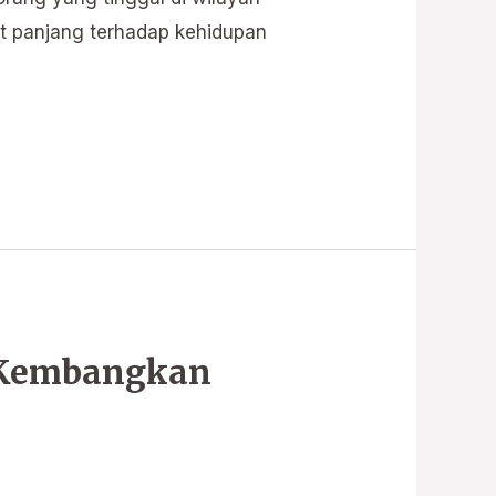
et panjang terhadap kehidupan
 Kembangkan