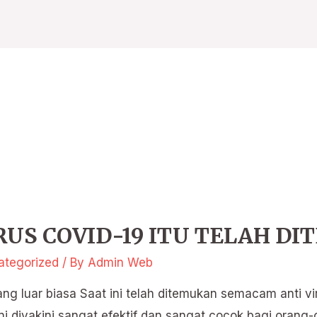
IRUS COVID-19 ITU TELAH D
ategorized
/ By
Admin Web
g luar biasa Saat ini telah ditemukan semacam anti 
ni diyakini sangat efektif dan sangat cocok bagi orang-