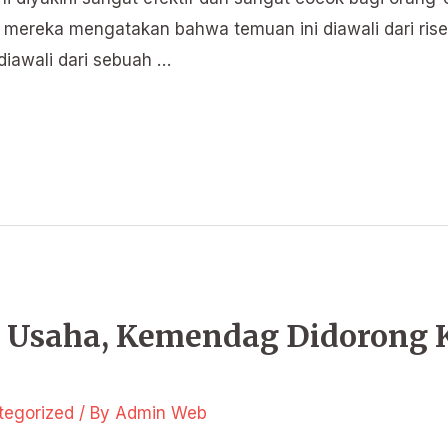
a mereka mengatakan bahwa temuan ini diawali dari ris
diawali dari sebuah …
u Usaha, Kemendag Didorong
tegorized
/ By
Admin Web