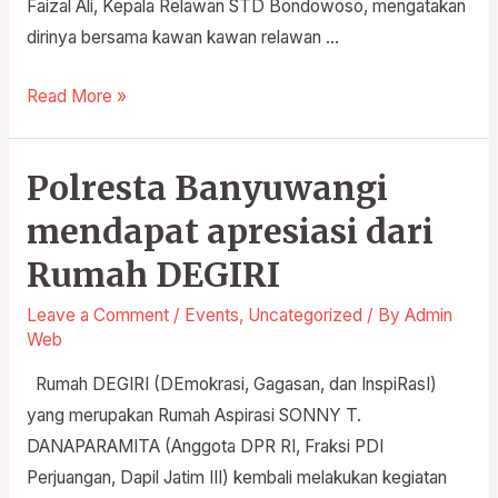
Faizal Ali, Kepala Relawan STD Bondowoso, mengatakan
dirinya bersama kawan kawan relawan …
Read More »
Polresta Banyuwangi
Polresta
Banyuwangi
mendapat apresiasi dari
mendapat
Rumah DEGIRI
apresiasi
dari
Leave a Comment
/
Events
,
Uncategorized
/ By
Admin
Rumah
Web
DEGIRI
Rumah DEGIRI (DEmokrasi, Gagasan, dan InspiRasI)
yang merupakan Rumah Aspirasi SONNY T.
DANAPARAMITA (Anggota DPR RI, Fraksi PDI
Perjuangan, Dapil Jatim III) kembali melakukan kegiatan