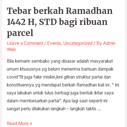
Tebar berkah Ramadhan
Tebar
berkah
1442 H, STD bagi ribuan
Ramadhan
parcel
1442
H,
Leave a Comment
/
Events
,
Uncategorized
/ By
Admin
STD
Web
bagi
Bila kemarin sembako yang disasar adalah masyarakat
ribuan
umum khususnya yg belum menerima bantuan dampak
parcel
covid’19 juga fakir miskin,kini giliran struktur partai dan
konstituennya yg mendapat berkah Ramadhan kali ini. ” Ini
saya lakukan untuk tulus berbagi juga bentuk iktiar saya
dalam membesarkan partai”. Apa lagi saat seperti ini
sangat perlu dilakukan langkah – langkah taktis …
Read More »