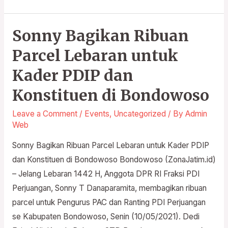
Sonny Bagikan Ribuan
Sonny
Bagikan
Parcel Lebaran untuk
Ribuan
Kader PDIP dan
Parcel
Lebaran
Konstituen di Bondowoso
untuk
Leave a Comment
/
Events
,
Uncategorized
/ By
Admin
Kader
Web
PDIP
Sonny Bagikan Ribuan Parcel Lebaran untuk Kader PDIP
dan
dan Konstituen di Bondowoso Bondowoso (ZonaJatim.id)
Konstituen
– Jelang Lebaran 1442 H, Anggota DPR RI Fraksi PDI
di
Perjuangan, Sonny T Danaparamita, membagikan ribuan
Bondowoso
parcel untuk Pengurus PAC dan Ranting PDI Perjuangan
se Kabupaten Bondowoso, Senin (10/05/2021). Dedi