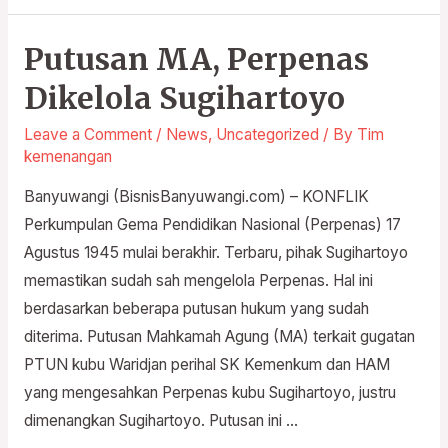
Putusan MA, Perpenas
Putusan
MA,
Dikelola Sugihartoyo
Perpenas
Leave a Comment
/
News
,
Uncategorized
/ By
Tim
Dikelola
kemenangan
Sugihartoyo
Banyuwangi (BisnisBanyuwangi.com) – KONFLIK
Perkumpulan Gema Pendidikan Nasional (Perpenas) 17
Agustus 1945 mulai berakhir. Terbaru, pihak Sugihartoyo
memastikan sudah sah mengelola Perpenas. Hal ini
berdasarkan beberapa putusan hukum yang sudah
diterima. Putusan Mahkamah Agung (MA) terkait gugatan
PTUN kubu Waridjan perihal SK Kemenkum dan HAM
yang mengesahkan Perpenas kubu Sugihartoyo, justru
dimenangkan Sugihartoyo. Putusan ini …