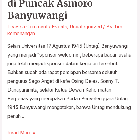
di Puncak Asmoro
Anget
Bakal
Banyuwangi
Mengadakan
Leave a Comment
/
Events
,
Uncategorized
/ By
Tim
Race
kemenangan
di
Selain Universitas 17 Agustus 1945 (Untag) Banyuwangi
Puncak
yang menjadi “sponsor welcome”, beberapa badan usaha
Asmoro
juga telah menjadi sponsor dalam kegiatan tersebut.
Banyuwangi
Bahkan sudah ada rapat persiapan bersama seluruh
pengurus Sego Anget di kafe Osing Deles. Sonny T.
Danaparamita, selaku Ketua Dewan Kehormatan
Perpenas yang merupakan Badan Penyelenggara Untag
1945 Banyuwangi mengatakan, bahwa Untag mendukung
penuh …
Read More »