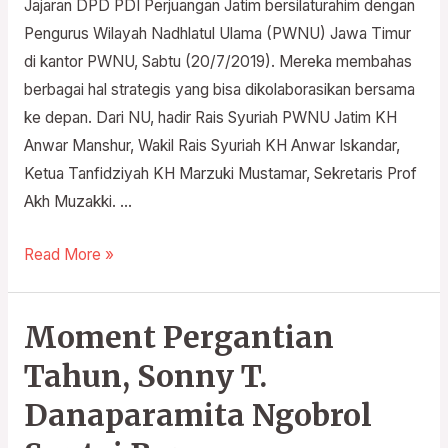
Jajaran DPD PDI Perjuangan Jatim bersilaturahim dengan
lawan
Pengurus Wilayah Nadhlatul Ulama (PWNU) Jawa Timur
radikalisme
di kantor PWNU, Sabtu (20/7/2019). Mereka membahas
dan
berbagai hal strategis yang bisa dikolaborasikan bersama
perkuat
ke depan. Dari NU, hadir Rais Syuriah PWNU Jatim KH
ekonomi
Anwar Manshur, Wakil Rais Syuriah KH Anwar Iskandar,
umat
Ketua Tanfidziyah KH Marzuki Mustamar, Sekretaris Prof
Akh Muzakki. …
Read More »
Moment Pergantian
Moment
Pergantian
Tahun, Sonny T.
Tahun,
Danaparamita Ngobrol
Sonny
T.