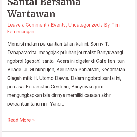
Santai Bersama
Danaparamita
Wartawan
Ngobrol
Santai
Leave a Comment
/
Events
,
Uncategorized
/ By
Tim
kemenangan
Bersama
Wartawan
Mengisi malam pergantian tahun kali ini, Sonny T.
Danaparamita, mengajak puluhan journalist Banyuwangi
ngobrol (gesah) santai. Acara ini digelar di Cafe Ijen Isun
Village, Jl. Gunung Ijen, Kelurahan Banjarsari, Kecamatan
Glagah milik H. Utomo Dawis. Dalam ngobrol santai ini,
pria asal Kecamatan Genteng, Banyuwangi ini
mengungkapkan bila dirinya memiliki catatan akhir
pergantian tahun ini. Yang …
Read More »