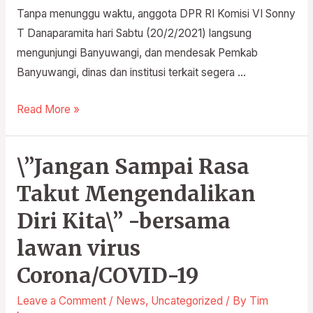
Tanpa menunggu waktu, anggota DPR RI Komisi VI Sonny
T Danaparamita hari Sabtu (20/2/2021) langsung
mengunjungi Banyuwangi, dan mendesak Pemkab
Banyuwangi, dinas dan institusi terkait segera …
Read More »
\”Jangan Sampai Rasa
\”Jangan
Sampai
Takut Mengendalikan
Rasa
Diri Kita\” -bersama
Takut
Mengendalikan
lawan virus
Diri
Corona/COVID-19
Kita\”
-
Leave a Comment
/
News
,
Uncategorized
/ By
Tim