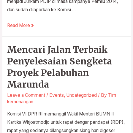
menjadi Jurkam PDIP di masa kampanye Pemilu 2014,
dan sudah dilaporkan ke Komisi …
Read More »
Mencari Jalan Terbaik
Mencari
Jalan
Penyelesaian Sengketa
Terbaik
Proyek Pelabuhan
Penyelesaian
Sengketa
Marunda
Proyek
Leave a Comment
/
Events
,
Uncategorized
/ By
Tim
Pelabuhan
kemenangan
Marunda
Komisi VI DPR RI memanggil Wakil Menteri BUMN II
Kartika Wirjoatmodjo untuk rapat dengar pendapat (RDP),
rapat yang sedianya dilangsungkan siang hari digeser