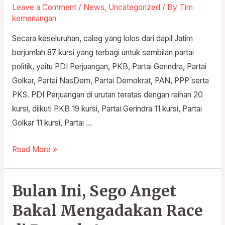
di
Leave a Comment
/
News
,
Uncategorized
/ By
Tim
DPR,
kemenangan
hanya
Secara keseluruhan, caleg yang lolos dari dapil Jatim
2
berjumlah 87 kursi yang terbagi untuk sembilan partai
Orang
politik, yaitu PDI Perjuangan, PKB, Partai Gerindra, Partai
yang
Golkar, Partai NasDem, Partai Demokrat, PAN, PPP serta
Lolos
PKS. PDI Perjuangan di urutan teratas dengan raihan 20
kursi, diikuti PKB 19 kursi, Partai Gerindra 11 kursi, Partai
Golkar 11 kursi, Partai …
Read More »
Bulan Ini, Sego Anget
Bulan
Ini,
Bakal Mengadakan Race
Sego