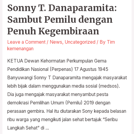
Sonny T. Danaparamita:
Sonny
T.
Sambut Pemilu dengan
Danaparamita:
Penuh Kegembiraan
Sambut
Pemilu
Leave a Comment
/
News
,
Uncategorized
/ By
Tim
dengan
kemenangan
Penuh
KETUA Dewan Kehormatan Perkumpulan Gema
Kegembiraan
Pendidikan Nasional (Perpenas) 17 Agustus 1945
Banyuwangi Sonny T Danaparamita mengajak masyarakat
lebih bijak dalam menggunakan media sosial (medsos).
Dia juga mengajak masyarakat menyambut pesta
demokrasi Pemilihan Umum (Pemilu) 2019 dengan
perasaan gembira. Hal itu diutarakan Sony kepada belasan
ribu warga yang mengikuti jalan sehat bertajuk “Seribu
Langkah Sehat” di …