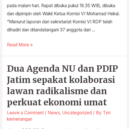
pada malam hari. Rapat dibuka pukul 19.35 WIB, dibuka
dan dipimpin oleh Wakil Ketua Komisi VI Mohamad Hekal.
“Menurut laporan dari sekretariat Komisi VI RDP telah
dihadiri dan ditandatangani 37 anggota dari …
Read More »
Dua Agenda NU dan PDIP
Dua
Agenda
Jatim sepakat kolaborasi
NU
lawan radikalisme dan
dan
PDIP
perkuat ekonomi umat
Jatim
Leave a Comment
/
News
,
Uncategorized
/ By
Tim
sepakat
kemenangan
kolaborasi