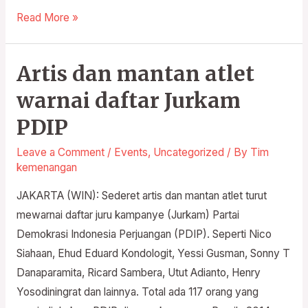
Read More »
Artis dan mantan atlet
Artis
dan
warnai daftar Jurkam
mantan
PDIP
atlet
warnai
Leave a Comment
/
Events
,
Uncategorized
/ By
Tim
daftar
kemenangan
Jurkam
JAKARTA (WIN): Sederet artis dan mantan atlet turut
PDIP
mewarnai daftar juru kampanye (Jurkam) Partai
Demokrasi Indonesia Perjuangan (PDIP). Seperti Nico
Siahaan, Ehud Eduard Kondologit, Yessi Gusman, Sonny T
Danaparamita, Ricard Sambera, Utut Adianto, Henry
Yosodiningrat dan lainnya. Total ada 117 orang yang