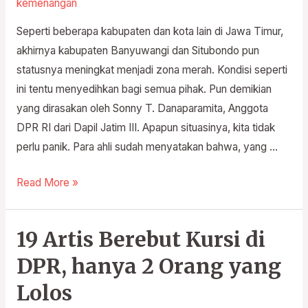
kemenangan
bersama
lawan
Seperti beberapa kabupaten dan kota lain di Jawa Timur,
virus
akhirnya kabupaten Banyuwangi dan Situbondo pun
Corona/COVID-
statusnya meningkat menjadi zona merah. Kondisi seperti
19
ini tentu menyedihkan bagi semua pihak. Pun demikian
yang dirasakan oleh Sonny T. Danaparamita, Anggota
DPR RI dari Dapil Jatim III. Apapun situasinya, kita tidak
perlu panik. Para ahli sudah menyatakan bahwa, yang …
Read More »
19 Artis Berebut Kursi di
19
Artis
DPR, hanya 2 Orang yang
Berebut
Lolos
Kursi